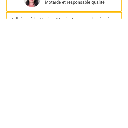
Motarde et responsable qualité
Adhérer à la Casim 44, c'est apprendre à mieux
maîtriser sa moto tout en partageant des
moments inoubliables avec une communauté
passionnée.
Guillaume
Motard et chef d'entreprise
Je pensais déjà bien savoir conduire ma moto
mais avec la Casim 44 je me suis perfectionnée
et je roule maintenant plus sereinement.
Maureen
Motarde et informaticienne