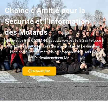
Chaîne d’Amitié pour la
Sécurité et l’Information
des Motards
Bienvenue à la CASIM 44, association basée à Sainte-Luce
sur Loire (près de Nantes) qui a pour objectif de diminuer
l’accidentalité des motards en proposant des Cours de
Perfectionnement Moto.
En savoir plus