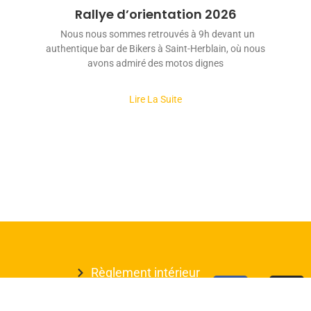
Rallye d’orientation 2026
Nous nous sommes retrouvés à 9h devant un
authentique bar de Bikers à Saint-Herblain, où nous
avons admiré des motos dignes
Lire La Suite
Règlement intérieur
F
I
CASIM 44
Statuts
a
n