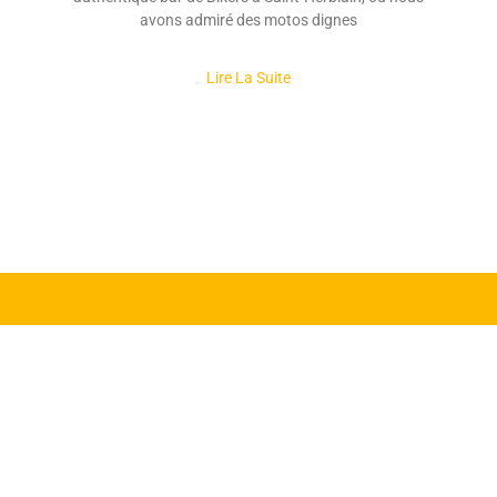
avons admiré des motos dignes
Lire La Suite
Règlement intérieur
F
I
CASIM 44
Statuts
a
n
RGPD
c
s
e
t
b
a