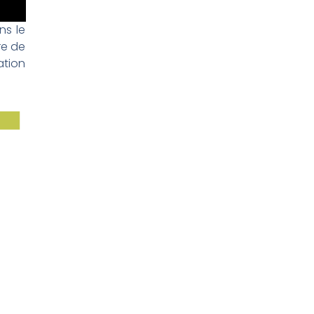
ns le
re de
ation