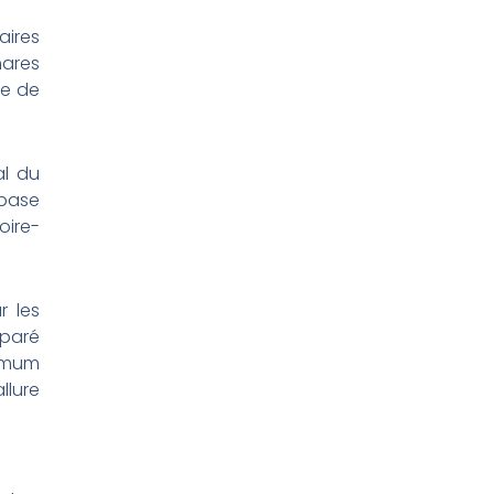
aires
hares
re de
al du
 base
oire-
r les
éparé
ximum
llure
e