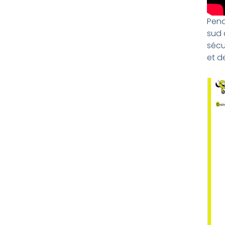
Pend
sud 
sécu
et d