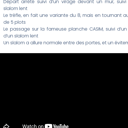
Départ arrêté suivi d’un virage devant un mur, suivi
slalom lent
Le trèfle, en fait une variante du 8, mais en tournant a
de 5 plots
Le passage sur la fameuse planche CASIM, suivi d’un
d’un slalom lent
Un slalom a allure normale entre des portes, et un évit