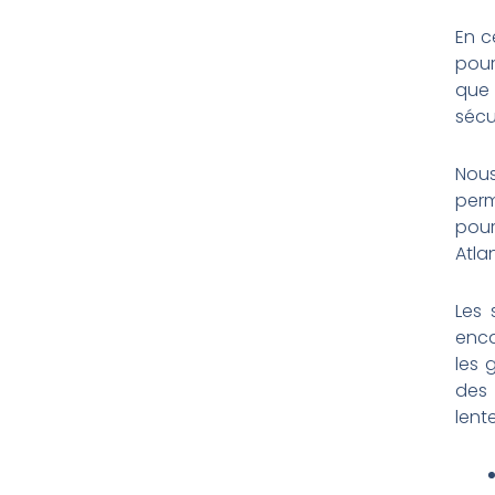
En c
pour
que 
sécu
Nous
perm
pour
Atla
Les 
enca
les 
des 
lent