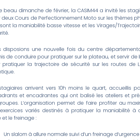
e beau dimanche de février, la CASIM44 a invité les stagi
 deux Cours de Perfectionnement Moto sur les thèmes p
sont la maniabilité basse vitesse et les Virages/Trajectoi
rité.
 disposions une nouvelle fois du centre département
is de conduire pour pratiquer sur le plateau, et servir de
 pratiquer la trajectoire de sécurité sur les routes de L
ntique.
stagiaires arrivent vers 10h moins le quart, accueillis pa
drants et encadrantes qui ont balisé les ateliers et pr
groupes. L’organisation permet de faire profiter au ma
exercices variés destinés à pratiquer la maniabilité à a
e et le freinage :
Un slalom à allure normale suivi d’un freinage d’urgenc