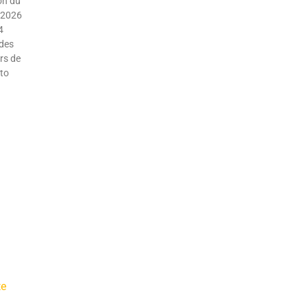
on du
 2026
4
 des
rs de
oto
te