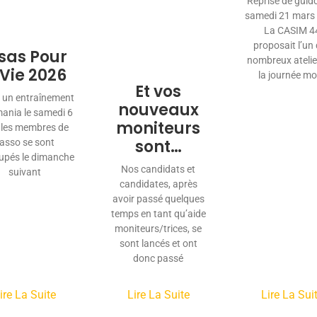
Reprise de guid
samedi 21 mars
La CASIM 4
proposait l’un
sas Pour
nombreux atelie
 Vie 2026
la journée m
Et vos
 un entraînement
nouveaux
mania le samedi 6
moniteurs
, les membres de
sont…
’asso se sont
upés le dimanche
Nos candidats et
suivant
candidates, après
avoir passé quelques
temps en tant qu’aide
moniteurs/trices, se
sont lancés et ont
donc passé
ire La Suite
Lire La Suite
Lire La Sui