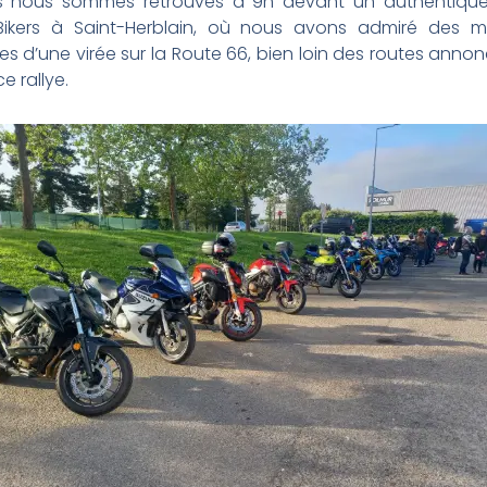
s nous sommes retrouvés à 9h devant un authentique
ikers à Saint-Herblain, où nous avons admiré des 
es d’une virée sur la Route 66, bien loin des routes anno
ce rallye.