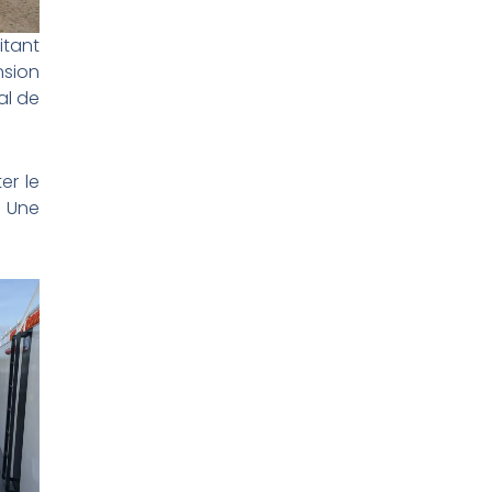
itant
nsion
al de
er le
. Une