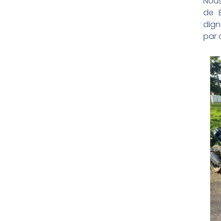
Nou
de B
dign
par 