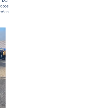
 bar
motos
ncées