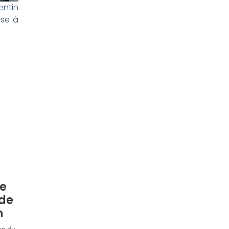
entin
use à
e
 de
n