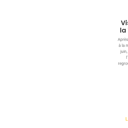
Vi
la
Après
à la 
juin
l
regro
L