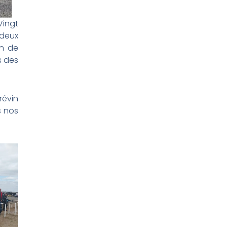
Vingt
deux
on de
s des
révin
s nos