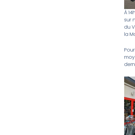
À 14
sur 
du V
la Ma
Pour
moye
dern