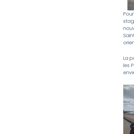
Pour
sta
nouv
Sain
orie
La p
les 
envi