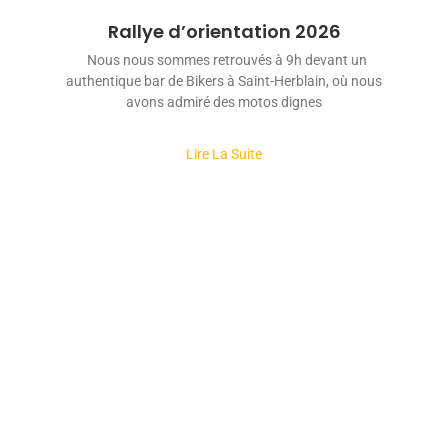
Rallye d’orientation 2026
Nous nous sommes retrouvés à 9h devant un
authentique bar de Bikers à Saint-Herblain, où nous
avons admiré des motos dignes
Lire La Suite
Règlement intérieur
F
I
CASIM 44
Statuts
a
n