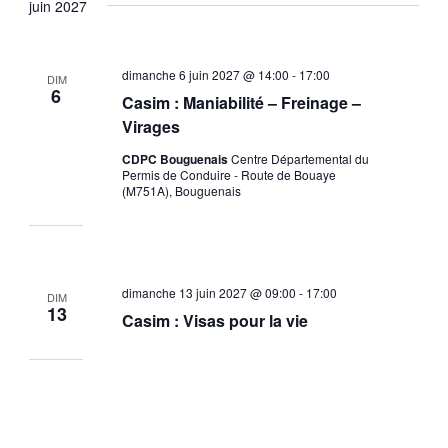
juin 2027
dimanche 6 juin 2027 @ 14:00
-
17:00
DIM
6
Casim : Maniabilité – Freinage –
Virages
CDPC Bouguenais
Centre Départemental du
Permis de Conduire - Route de Bouaye
(M751A), Bouguenais
dimanche 13 juin 2027 @ 09:00
-
17:00
DIM
13
Casim : Visas pour la vie
Évènements
Évènements
précédents
Aujourd’hui
suivants