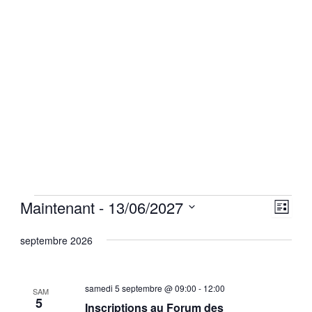
Maintenant
 - 
13/06/2027
Évènements
Naviga
Navi
Liste
Sélectionnez
par
de
une
septembre 2026
consul
vues
date.
Évèn
samedi 5 septembre @ 09:00
-
12:00
SAM
5
Inscriptions au Forum des