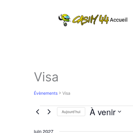
Aller
au
Accueil
contenu
Visa
Évènements
Évènements
Visa
À venir
Aujourd’hui
Sélectionnez
une
juin 2027
date.