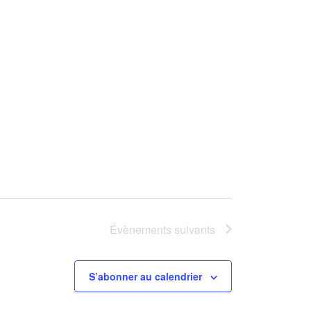
Évènement
Évènements
suivants
S’abonner au calendrier