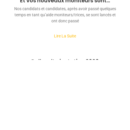
Et vos nouveaux moniteurs sont…
Nos candidats et candidates, après avoir passé quelques
temps en tant qu’aide moniteurs/trices, se sont lancés et
ont donc passé
Lire La Suite
Rallye d’orientation 2026
Nous nous sommes retrouvés à 9h devant un
authentique bar de Bikers à Saint-Herblain, où nous
avons admiré des motos dignes
Lire La Suite