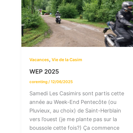
,
Vacances
Vie de la Casim
WEP 2025
corenting
/
12/06/2025
Samedi Les Casimirs sont partis cette
année au Week-End Pentecôte (ou
Pluvieux, au choix) de Saint-Herblain
vers l’ouest (je me plante pas sur la
boussole cette fois?) Ça commence