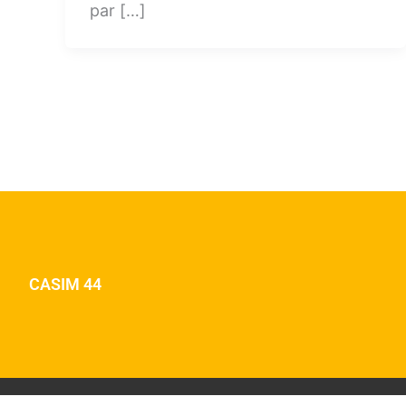
par […]
CASIM 44